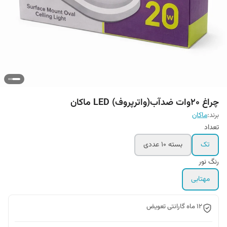
چراغ 20وات ضدآب(واترپروف) LED ماکان
برند:
ماکان
تعداد
تک
بسته 10 عددی
رنگ نور
مهتابی
۱۲ ماه گارانتی تعویض