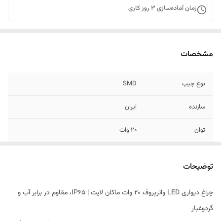
زمان آماده‌سازی
3
روز کاری
مشخصات
نوع چیپ
SMD
سازنده
ایران
توان
20 وات
میزان شدت نور
1900 لومن
توضیحات
ابعاد
طول ۱6 سانتی متر/عرض 8 سانتی متر
چراغ دیواری LED واترپروف 20 وات ماکان لایت | IP65، مقاوم در برابر آب و
محیط نصب
قابل استفاده در محیط های مرطوب و در معرض
گردوغبار
آب و گرد و غبار(سرویس بهداشتی، حمام، حیاط