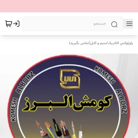
پاورلوکس الکتریک
/
سیم و کابل(تماس بگیرید)