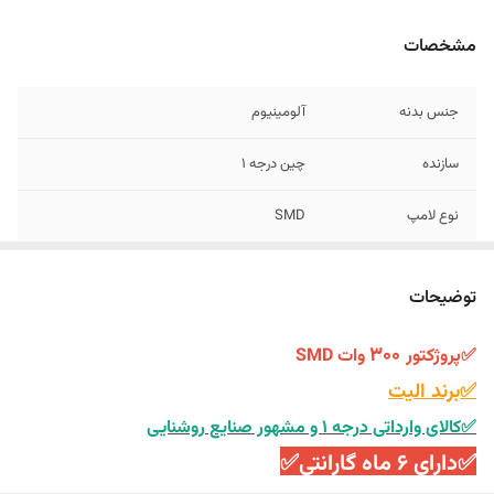
مشخصات
جنس بدنه
آلومینیوم
سازنده
چین درجه ۱
نوع لامپ
SMD
میزان پرتاب نور
۱۵ الی ۲٠ متر
توضیحات
میزان شدت نور
۱۴۰۰۰ لومن
۳۰۰
✅پروژکتور
وات SMD
میزان نفوذ آب و غبار
IP65(ضدآب و ضد گردوغبار)
✅برند الیت
✅کالای وارداتی درجه ۱ و مشهور صنایع روشنایی
✅دارای ۶ ماه گارانتی✅