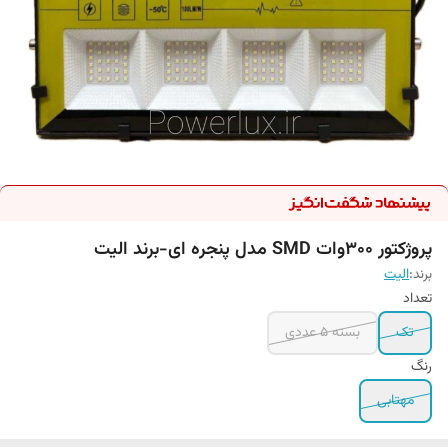
پروژکتور ۳۰۰وات SMD مدل پنجره ای-برند الیت
برند:
الیت
تعداد
تک
بسته 5 عددی
رنگ
مهتابی