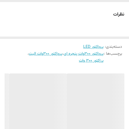
✅ با 50% تخفیف ویژه✅
✅پرتاب نور تا 25 الی 30 متر و مناسب مساحت 150
نظرات
مترمربع(تضمینی)
✅طراحی جدید با پخش نور عالی
✅ضدآب و ضد گرد و غبار(IP65)
دسته‌بندی
:
پروژکتور LED
✅✅✅بدنه ی آلومینیومی جهت دفع حرارت پروژکتور و بالابردن
برچسب‌ها :
پروژکتور ۳۰۰وات پنجره ای
،
پروژکتور ۳۰۰وات الیت
،
طول عمر آن
پرژکتور ۳۰۰ وات
✅فوق کم مصرف (A++)
✅طول عمر مفید 20000 ساعت و معادل 5سال
گارانتی معتبر، کیفیت ساخت بالا، قیمت اقتصادی فقط و
فقط در پاورلوکس الکتریک
مشاوره و اطلاعات بیشتر 09129294117