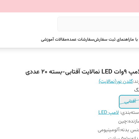
ا ما
راهنمای ثبت سفارش
سفارشات عمده
مقالات آموزشی
ات LED نمالایت آفتابی-بسته ۲۰ عددی
ند:
گلدن نور(نمالایت)
نگ
آفتابی
ته‌بندی
:
لامپ LED
زنده
:
چین
نس بدنه
:
آلومینیومی
دازه
:
۱٠×5 سانت