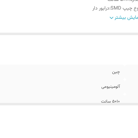
ع چیپ SMD
:
درایور دار
ه لامپ
:
اقتصادی
ایش بیشتر
ع لامپ
:
SMD و فوق کم مصرف
زان شدت نور
:
۸۱۰ لومن
داددر بسته
:
۲۰ عدد
گ نور
:
آفتابی
چین
آلومینیومی
۱٠×5 سانت
درایور دار
اقتصادی