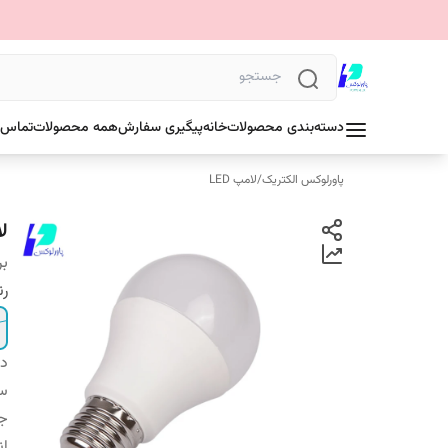
دسته‌بندی محصولات
خانه
پیگیری سفارش
همه محصولات
تماس ب
پاورلوکس الکتریک
/
لامپ LED
لامپ ۹و
بر
ر
دس
سا
ج
ان