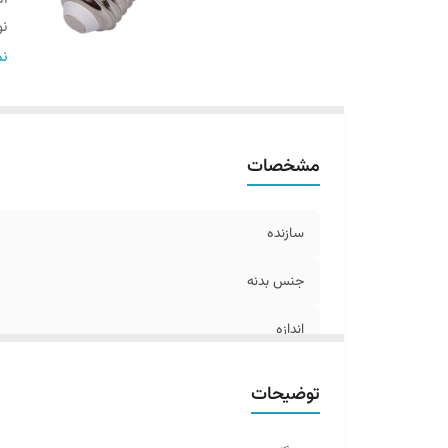
نو
رد
نم
نو
می
تع
مشخصات
رن
سازنده
جنس بدنه
اندازه
نوع چیپ SMD
توضیحات
رده لامپ