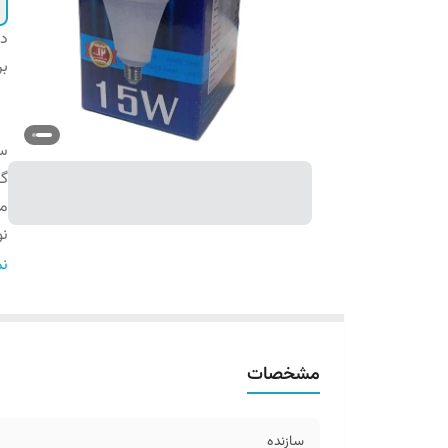
دس
بر
سا
گا
می
نو
اب
نم
مشخصات
سازنده