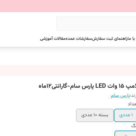
ا ما
راهنمای ثبت سفارش
سفارشات عمده
مقالات آموزشی
 وات LED پارس سام-گارانتی۱۲ماه
ند:
پارس سام
داد
۱ عددی
بسته ۱۰ عددی
نگ