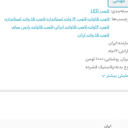
مهتابی
ته‌بندی
:
لامپ LED
چسب‌ها :
لامپ 15وات
،
لامپ 16 وات استاندارد
،
لامپ 15 وات استاندارد
،
لامپ 16وات
،
لامپ ۱۵وات ایرانی
،
لامپ 15وات پارس سام
،
لامپ ۱۵ وات ارزان
زنده
:
ایران
رانتی
:
12ماه
زان روشنایی
:
1۰۰۰ لومن
ع بدنه
:
پلاستیک فشرده
عاد
:
15*8 سانت
ایش بیشتر
ایران