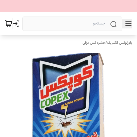
پاورلوکس الکتریک
/
حشره کش برقی