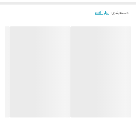
✅ برند معتبر MIKA
دسته‌بندی
:
ابزار آلات
✅ مناسب برای تشخیص فاز برق AC
✅ بدنه شفاف و مقاوم در برابر ضربه
✅ نوک فولادی سخت‌کاری شده با دوام بالا
✅ دسته ارگونومیک برای استفاده راحت
✅ سبک، کم‌حجم و قابل حمل
✅ مناسب برای مصارف خانگی، صنعتی و کارگاهی
کاربردها
تست وجود برق در پریز و کلید
عیب‌یابی سیم‌کشی ساختمان
تعمیرات لوازم برقی
استفاده توسط برق‌کاران و تکنسین‌های فنی
چرا از پاورلوکس الکتریک خرید کنیم؟