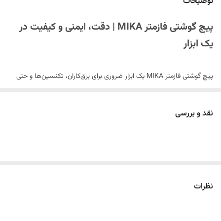
توضیحات
پیچ گوشتی فازمتر MIKA | دقت، ایمنی و کیفیت در
یک ابزار
پیچ گوشتی فازمتر MIKA یک ابزار ضروری برای برق‌کاران، تکنسین‌ها و حتی
استفاده‌های خانگی است. این محصول با طراحی ارگونومیک، بدنه شفاف و
مقاوم و نوک فولادی باکیفیت، امکان تشخیص سریع فاز را فراهم کرده و در
نقد و بررسی
کنار عملکرد دقیق، دوام بالایی نیز دارد.
چراغ داخلی فازمتر با حساسیت مناسب، وجود جریان برق را به‌وضوح نمایش
می‌دهد و دسته خوش‌دست آن باعث می‌شود هنگام کار کنترل بیشتری روی
ابزار داشته باشید. این محصول برای تست برق در پریزها، کلیدها، سیم‌ها و
نظرات
تجهیزات الکتریکی گزینه‌ای ایده‌آل است.
ویژگی‌های برجسته: