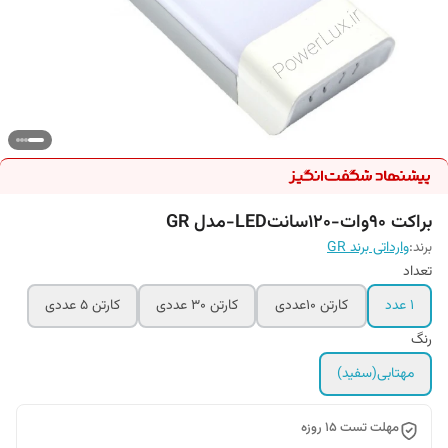
براکت 90وات-120سانتLED-مدل GR
برند:
وارداتی برند GR
تعداد
۱ عدد
کارتن ۱۰عددی
کارتن 30 عددی
کارتن 5 عددی
رنگ
مهتابی(سفید)
مهلت تست ۱5 روزه