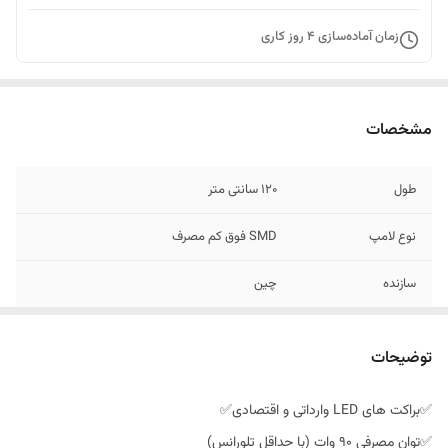
زمان آماده‌سازی
4
روز کاری
مشخصات
طول
120 سانتی متر
نوع لامپ
SMD فوق کم مصرف
سازنده
چین
گارانتی
مهلت تست 15 روزه
توضیحات
برند
Woly
✅براکت های LED وارداتی و اقتصادی✅
جنس طلق
مات
✅توان مصرفی 90 وات (با حداقل تلورانس)