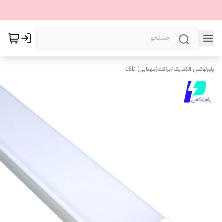
پاورلوکس الکتریک
/
براکت(مهتابی) LED