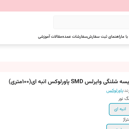
ا ما
راهنمای ثبت سفارش
سفارشات عمده
مقالات آموزشی
ه شلنگی وایرلس SMD پاورلوکس انبه ای(100متری)
ند:
پاورلوکس
گ نور
انبه ای
راژ