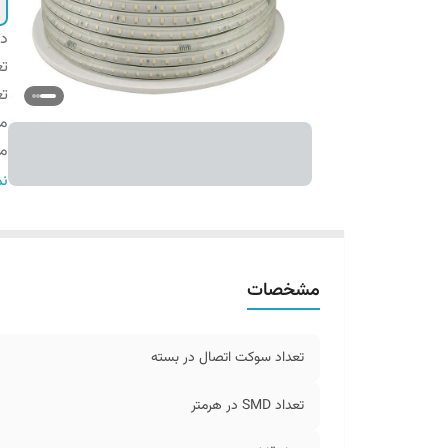
دس
تع
تعدا
مت
می
می
نم
بر
ن
مشخصات
تعداد سوکت اتصال در بسته
تعداد SMD در هرمتر