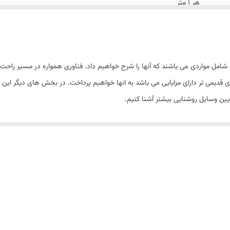
هر ۱ متر
۶۰۰ لومن
۷ وات
امل مواردی می باشند که آنها را شرح خواهیم داد. فناوری همواره در مسیر راحت
پاورلوکس
دیمی تر دارای مزایایی می باشد به انها خواهیم پرداخت. در بخش های دیگر این
 ایین وسایل روشنایی بیشتر آشنا کنیم.
SMD -2835
س
این دو رشته بپردازیم. ریسه های قدیمی یا همان ریسه های ساده در خود دارای دو
طوری که این دو رشته سیم در دو طررف مدار گردش پیدا میکردند. توسط دو رشته سیم
تار چه بود. درصد کمی مس در این رشته های آلومینیومی وجود داشت و جریان برقی