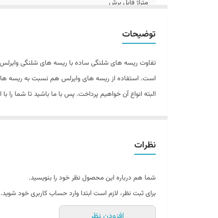
متراژ قابل برش
میزان شار نوری هرمتر
توضیحات
میزان توان هرمتر
تفاوت ریسه های شلنگی ساده با ریسه های شلنگی وایرلس ش
برند
است. استفاده از ریسه های وایرلس هم نسبت به ریسه های ق
البته انواع آن خواهیم پرداخت. پس با ما باشید تا شما را با
نوع چیپ
❌تفاوت ریسه های شلنگی ساده با ریسه های شلنگی وایرل
ترجیه می دهیم در اولین گام به بررسی تفاوت های ساختاری 
نظرات
الومینیومی وظیفه انتقال برق در مدار را برعهده داشتند. 
ارتباط بین متر اول و دوم وصل می شد. اما معایب این ساخ
شما هم درباره این محصول نظر خود را بنویسید.
میشد با قطعی های مداوم رو به رو بود.
برای ثبت نظر، لازم است ابتدا وارد حساب کاربری خود شوید.
افزودن نظر