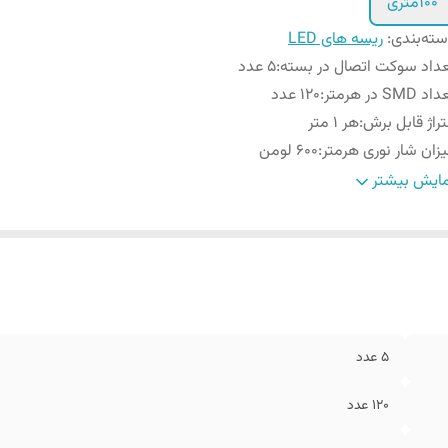
100متری
ته‌بندی
:
ریسه های LED
داد سوکت اتصال در بسته
:
۵ عدد
د SMD در هرمتر
:
120 عدد
راژ قابل برش
:
هر ۱ متر
زان شار نوری هرمتر
:
۶۰۰ لومن
زان توان هرمتر
:
۷ وات
ایش بیشتر
ند
:
پاورلوکس
وع چیپ
:
SMD -2835
۵ عدد
120 عدد