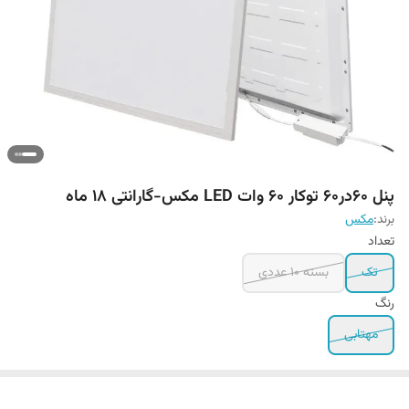
پنل 60در60 توکار 60 وات LED مکس-گارانتی ۱۸ ماه
برند:
مکس
تعداد
تک
بسته 10 عددی
رنگ
مهتابی