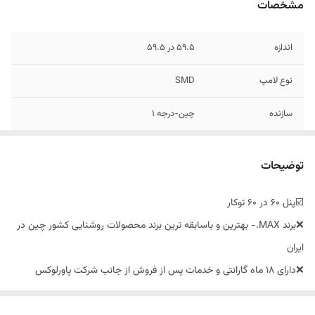
مشخصات
اندازه
59.5 در 59.5
نوع لامپ
SMD
سازنده
چین-درجه ۱
ولتاژ کاری
برق شهری 220 ولت
توضیحات
نوع مصرف
توکار
☑️پنل ۶۰ در ۶۰ توکار
جنس بدنه
آلومینیوم
❌برند MAX.- بهترین و باسابقه ترین برند محصولات روشنایی کشور چین در
توان
60وات
ایران
❌دارای ۱۸ ماه گارانتی و خدمات پس از فروش از جانب شرکت پاورلوکس
میزان شدت نور
۵۰۰۰ لومن
الکتریک(۱۲ ماه گارانتی + ۶ ماه خدمات پس از فروش)