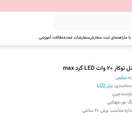
ا ما
راهنمای ثبت سفارش
سفارشات عمده
مقالات آموزشی
توکار 20 وات LED گرد max
ند:
مکس
ته‌بندی
:
پنل LED
زنده
:
چین
گ نور
:
مهتابی
دازه
:
مناسب برش 20 سانتی