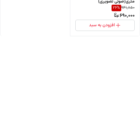
متری(صوتی تصویری)
26
%
941,850
690,000
افزودن به سبد