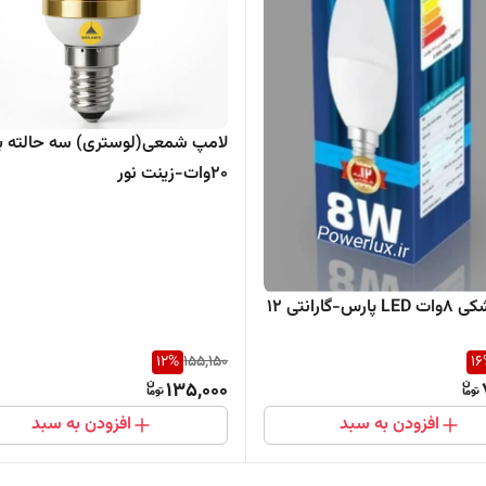
لامپ شمعی(لوستری) سه حالته بل
20وات-زینت نور
لامپ اشکی ۸وات LED پارس-گارانتی ۱۲
12
%
155,150
16
135,000
افزودن به سبد
افزودن به سبد