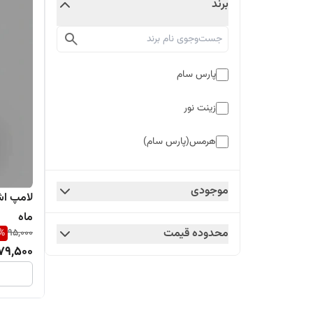
برند
پارس سام
زینت نور
هرمس(پارس سام)
موجودی
ماه
محدوده قیمت
%
95,000
79,500