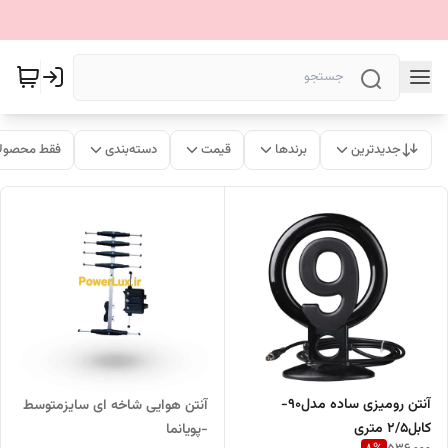
جدیدترین
برندها
قیمت
دسته‌بندی
فقط محصولا
آنتن رومیزی ساده مدل90-
آنتن هوایی شاخه ای سایزمتوسط
کابل2/5 متری
-پویانما