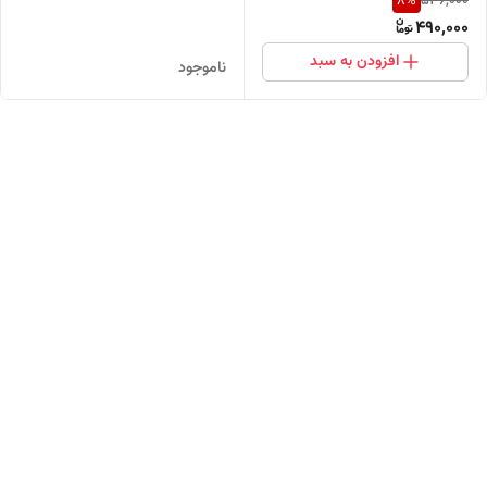
8
%
536,000
490,000
افزودن به سبد
ناموجود