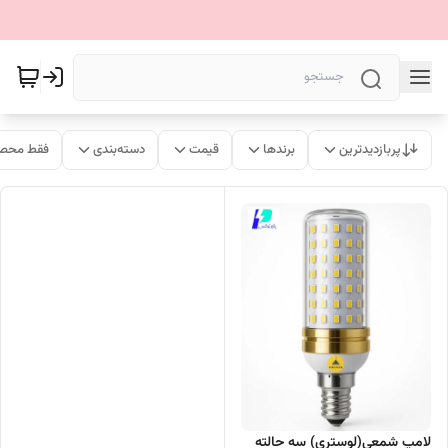
پربازدیدترین
برندها
قیمت
دسته‌بندی
فقط محصو
لامپ شمعی(لوستری) سه حالته