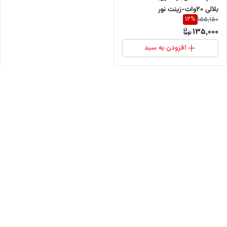
بلالی 20وات-زینت نور
12
%
155,150
135,000
افزودن به سبد