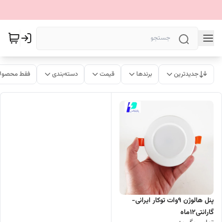
جدیدترین
برندها
قیمت
دسته‌بندی
فقط محصولا
پنل هالوژن ۹وات توکار ایرانی-
گارانتی۱۲ماه