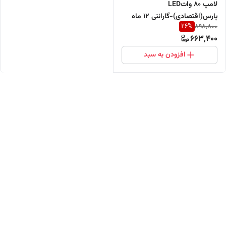
لامپ 80 واتLED
پارس(اقتصادی)-گارانتی ۱۲ ماه
26
%
898,800
663,400
افزودن به سبد