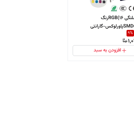
ریسه شلنگی RGB(۱۶رنگ
ی
9
%
1,
افزودن به سبد