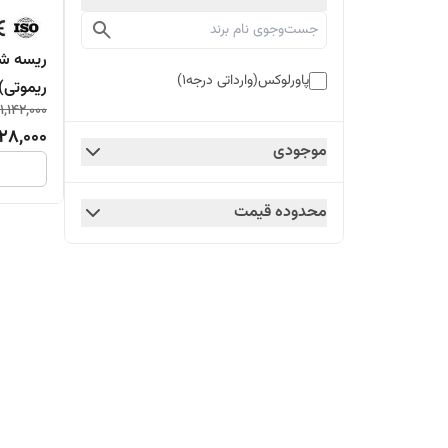
پاورلوکس(وارداتی درجه۱)
ریموتی)SMDپاورلوکس-گارانت
1,142,000
028,000
موجودی
محدوده قیمت