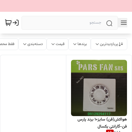
پربازدیدترین
برندها
قیمت
دسته‌بندی
فقط محصو
هواکش(فن) سایز۱۰ برند پارس
فن-گارانتی یکسال