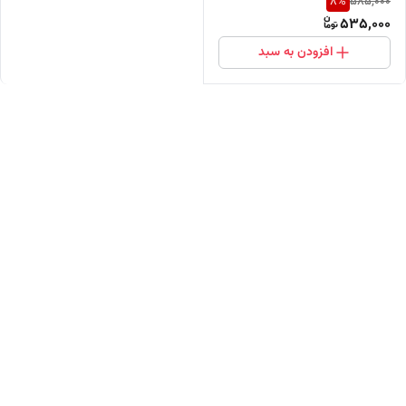
8
%
585,000
535,000
افزودن به سبد