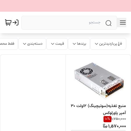
پربازدیدترین
برندها
قیمت
دسته‌بندی
فقط محصو
منبع تغذیه(سوئیچینگ) 12ولت 30
آمپر پاورلوکس
10
%
1,750,000
1,570,000