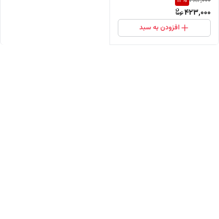
12
%
482,000
423,000
افزودن به سبد