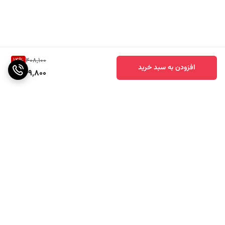
14
%
408,100
افزودن به سبد خرید
349,800
برگشت به بالا