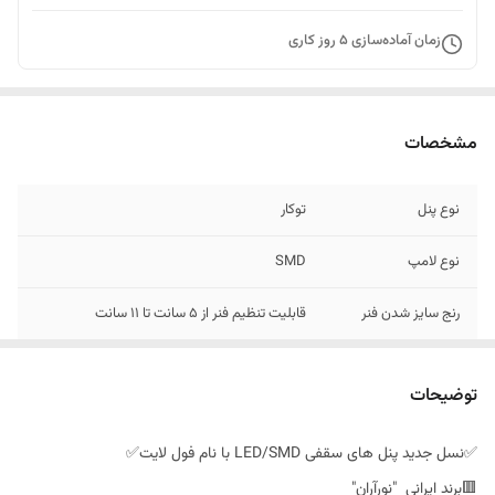
زمان آماده‌سازی
5
روز کاری
مشخصات
نوع پنل
توکار
نوع لامپ
SMD
رنج سایز شدن فنر
قابلیت تنظیم فنر از ۵ سانت تا 1۱ سانت
میزان شدت نور
۲۸٠٠ لومن
توضیحات
قدرت پنل
1۶وات واقعی
✅نسل جدید پنل های سقفی LED/SMD با نام فول لایت✅
سایز روی پنل
۱۲ سانتی متر
🟥برند ایرانی "نورآران"