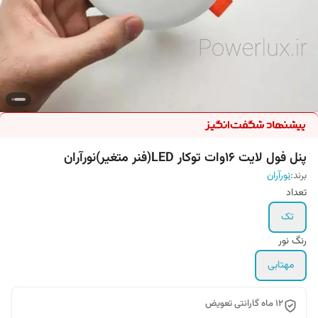
پنل فول لایت ۱۶وات توکار LED(فنر متغیر)نورآران
برند:
نورآران
تعداد
تک
رنگ نور
مهتابی
۱۲ ماه گارانتی تعویض