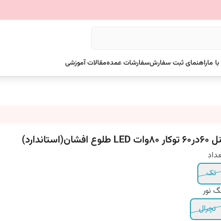
ا ما
راهنمای ثبت سفارش
سفارشات عمده
مقالات آموزشی
وکار 80وات LED طلوع افشان(استاندارد)
داد
تک
گ نور
نچرال