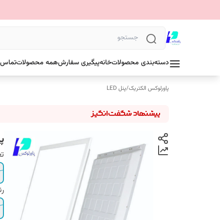
دسته‌بندی محصولات
خانه
پیگیری سفارش
همه محصولات
تماس ب
پاورلوکس الکتریک
/
پنل LED
پنل 60در60 ت
تع
رن