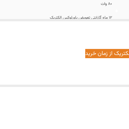
80 وات
12 ماه گارانتی تعویض پاورلوکس الکتریک
۶۵۰۰ لومن واقعی
۴۰۰۰کلوین(نچرال)
SMD
دارای کد 10 رقمی و نشان استاندارد ملی ایران(تضمین توان واقعی و اصالت کالا)
ایران
سقفی-توکار
دارد
آلومینیوم