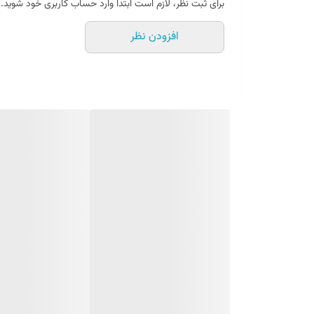
برای ثبت نظر، لازم است ابتدا وارد حساب کاربری خود شوید.
✅دارای دفیوزر (طلق) درجه ۱
افزودن نظر
مدل چیپ SMD و فوق کم مصرف(A+)
✅20000 ساعت طول عمر مفید(معادل 5 سال)
فروشگاه همواره تخفیف پاورلوکس الکتری
🔔شعار ما بهترین قیمت،بهترین کیف