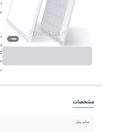
دس
بر
سا
و
گا
می
دم
نم
ن
مج
مشخصات
سا
کا
ج
سایز پنل