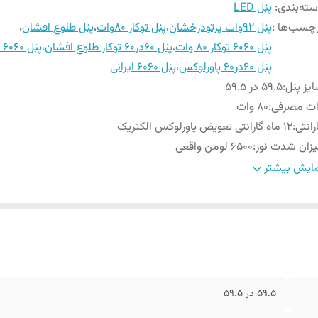
ته‌بندی
:
پنل LED
چسب‌ها :
پنل ۹۲وات پرتودرخشان
،
پنل توکار ۸۰وات
،
پنل طلوع افشان
،
پنل ۶۰۶۰ توکار ۸۰ وات
،
پنل ۶۰در۶۰ توکار طلوع افشان
،
پنل 6060 اقتصادی
پنل 60در60 پاورلوکس
،
پنل 6060 ایرانی
یز پنل
:
59.5 در 59.5
ات مصرفی
:
80 وات
رانتی
:
12 ماه گارانتی تعویض پاورلوکس الکتریک
زان شدت نور
:
۶۵۰۰ لومن واقعی
ای نوری
:
۴۰۰۰کلوین(نچرال)
ایش بیشتر
وع چیپ
:
SMD
وزها
:
دارای کد 10 رقمی و نشان استاندارد ملی ایران(تضمین توان واقعی
کالا)
زنده
:
ایران
ربرد
:
سقفی-توکار
نس بدنه
:
آلومینیوم
59.5 در 59.5